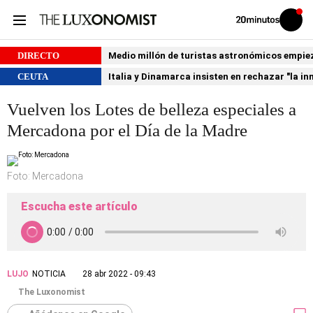
Volver
Iniciar
a
sesión
20MINUTOS.ES
DIRECTO
Medio millón de turistas astronómicos empiezan
CEUTA
Italia y Dinamarca insisten en rechazar "la i
Vuelven los Lotes de belleza especiales a
Mercadona por el Día de la Madre
Foto: Mercadona
Escucha este artículo
LUJO
NOTICIA
28 abr 2022 - 09:43
The Luxonomist