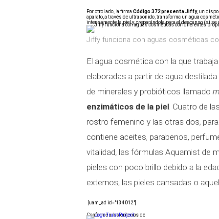
Por otro lado, la firma
Código 372 presenta Jiffy
, un disp
aparato, a través de ultrasonido, transforma un agua cosméti
intensamente la piel y preparándola para el descanso (si se ut
Jiffy funciona con aguas cosméticas c
El agua cosmética con la que trabaja
elaboradas a partir de agua destilada
de minerales y probióticos llamado
m
enzimáticos de la piel
. Cuatro de l
rostro femenino y las otras dos, para
contiene aceites, parabenos, perfume
vitalidad, las fórmulas Aquamist de m
pieles con poco brillo debido a la ed
externos; las pieles cansadas o aquel
[uam_ad id="134012"]
Conforme a los criterios de