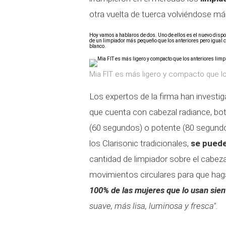
otra vuelta de tuerca volviéndose más
Hoy vamos a hablaros de dos. Uno de ellos es el nuevo dispo
de un limpiador más pequeño que los anteriores pero igual c
blanco.
Mia FIT es más ligero y compacto que lo
Los expertos de la firma han investi
que cuenta con cabezal radiance, bo
(60 segundos) o potente (80 segundos
los Clarisonic tradicionales,
se puede
cantidad de limpiador sobre el cabeza
movimientos circulares para que hag
100% de las mujeres que lo usan sient
suave, más lisa, luminosa y fresca".