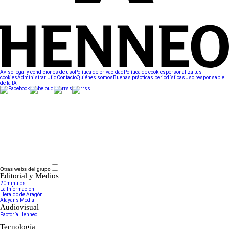
Aviso legal y condiciones de uso
Política de privacidad
Política de cookies
personaliza tus
cookies
Administrar Utiq
Contacto
Quiénes somos
Buenas prácticas periodísticas
Uso responsable
de la IA
Otras webs del grupo
Editorial y Medios
20minutos
La Información
Heraldo de Aragón
Alayans Media
Audiovisual
Factoría Henneo
Tecnología