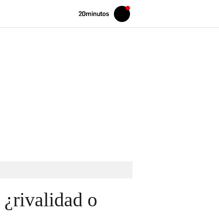
Volver
Iniciar
a
sesión
20MINUTOS.ES
 ¿rivalidad o