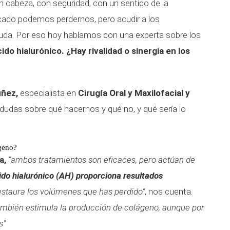
n cabeza, con seguridad, con un sentido de la
rcado podemos perdernos, pero acudir a los
yuda. Por eso hoy hablamos con una experta sobre los
do hialurónico. ¿Hay rivalidad o sinergia en los
úñez,
especialista en
Cirugía Oral y Maxilofacial y
 dudas sobre qué hacernos y qué no, y qué sería lo
ágeno?
a,
“
ambos tratamientos son eficaces, pero actúan de
ido hialurónico (AH) proporciona resultados
restaura los volúmenes que has perdido”
, nos cuenta.
mbién estimula la producción de colágeno, aunque por
s"