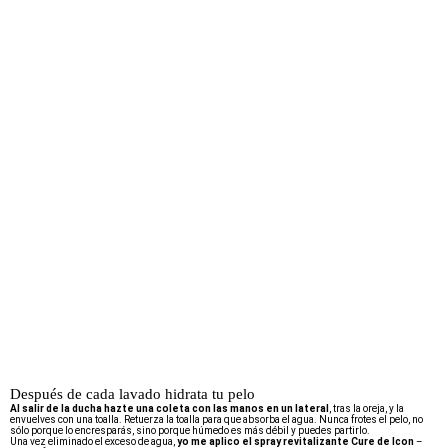
Después de cada lavado hidrata tu pelo
Al salir de la ducha hazte una coleta con las manos en un lateral
, tras la oreja, y la
envuelves con una toalla. Retuerza la toalla para que absorba el agua. Nunca frotes el pelo, no
sólo porque lo encresparás, sino porque húmedo es más débil y puedes partirlo.
Una vez eliminado el exceso de agua,
yo
me aplico el spray revitalizante Cure de Icon
–