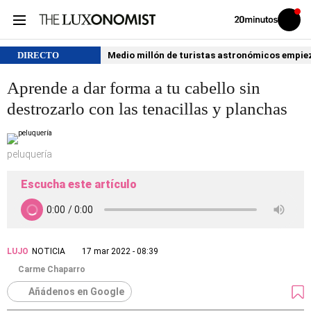
Volver
Iniciar
a
sesión
20MINUTOS.ES
DIRECTO
Medio millón de turistas astronómicos empiezan
Aprende a dar forma a tu cabello sin
destrozarlo con las tenacillas y planchas
peluquería
Escucha este artículo
LUJO
NOTICIA
17 mar 2022 - 08:39
Carme Chaparro
Añádenos en Google