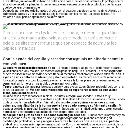
sin sulfatos-, un maravilloso baño de hidratación para el cabello que, además, lo protege contra
el calor de secador y plancha. Si tienes un pelo muy encrespado, este producto es perfecto, ya
que lo vuelve muy manejable.
Después quita el resto de humedad al pelo con el secador puesto en calor máximo. Aléjalo un
palmo de la cabeza y sin la boquilla, agita la melena con las manos, un poco a lo loco. Así
evitarás que el pelo se apelmace y no sufre tanto.
Para alisar un poco el pelo con el secador, lo mejor es que utilices
un cepillo de madera tipo pala, de este modo evitarás someter el
pelo a las altas temperaturas que son capaces de acumular los
cepillos metálicos
Con la ayuda del cepillo y secador conseguirás un alisado natural y
con volumen
Cuando ya está prácticamente seco
–lo notarás porque las puntas, lo último en secarse-
ya no tienen ese
look
mojado-, es momento de poner la boquilla al secador. Para conseguir que
el pelo te quede más o meno liso debes trabajar mechón a mechón el pelo hacia adelante,
con la
ayuda de un cepillo de madera tipo pala o esqueleto.
La madera se calienta menos que
los cepillos metálicos, con lo que el pelo sufre menos y la forma plana de pala o esqueleto te
permite alisarlo mejor y más rápido que un cepillo circular.
Truco
: empieza siempre por las capas bajas y, para ayudarte, sujétate el resto del pelo con una
pinza en la coronilla.
Ve soltando y secando capas superiores a medida que ya has
trabajado las inferiores.
Cuando hayas repasado toda la melena, le quitas la boquilla al secador –esto es muy
importante-, pones el aire frío y vuelves a agitar la melena a lo loco con las manos –como cuando
quitábamos la humedad-.
Al enfriar el pelo rápido conseguirás varias cosas: más
volumen, más fijación de la forma que le hayas dado y menos sufrimiento capilar.
Mi
secador es de la marca ghd. Seca el pelo muy rápido, casi en la mitad de tiempo que un secador
normal, sin encresparlo y calentándolo menos que otros aparatos.
Nunca pulo las puntas con el secador. Con ningún secador.
Primero porque soy torpe y no
me sale como a los peluqueros de la tele, y segundo porque con planchas como la ghd –
creédme, he probado muchas y ninguna se acerca a
la textura con la que deja el pelo la
ghd-
el resultado es más rápido y menos dañino. Con un peine de los de toda la vida –sí, de los
que usaban nuestros padres, esos valen- vas cogiendo mechones gruesos y sigues con la