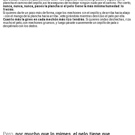
plancha el camino del cepillo, así te aseguras de no dejar ningún nudo por el camino. Por cierto,
nunca, nunca, nunca, pases la plancha si el pelo tiene la más mínima humedad: lo
freirás.
Si quieres darle un poco más de forma, coge los mechones sin el cepillo y, de arriba hacia abajo
–con el mango de la plancha hacia arriba-, vete girándola mientras deslizas el pelo por ella.
Cuanto más la gires en cada mechón más rizo tendrás.
Si quieres ondas deshechas, riza
mucho el pelo, con mechones gruesos, y luego pásate suavemente un cepillo de pala o
despéinalo con los dedos.
Pero,
por mucho que lo mimes, el pelo tiene que