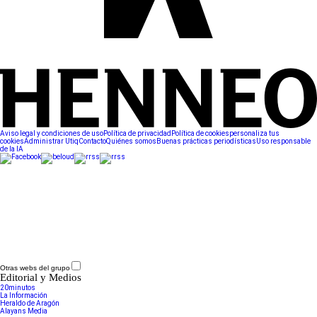
Aviso legal y condiciones de uso
Política de privacidad
Política de cookies
personaliza tus
cookies
Administrar Utiq
Contacto
Quiénes somos
Buenas prácticas periodísticas
Uso responsable
de la IA
Otras webs del grupo
Editorial y Medios
20minutos
La Información
Heraldo de Aragón
Alayans Media