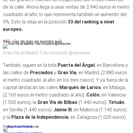
de la calle. Ahora llega a unas rentas de 2.940 euros el metro
cuadrado al año, lo que representa también un aumento del
9%. Esto la sitúa en la posición
33 del ranking a nivel
europeo.
Más vías de lujo en nuestro país
Gran Vía de Madrid. Foto Unsplash @salvaulier
También, siguen en la lista
Puerta del Ángel
, en Barcelona y
las calles de
Preciados
y
Gran Vía
, en Madrid, (2.880 euros
el metro cuadrado al año en los tres casos). Y ya fuera de la
capital destacan las calles
Marqués de Larios
, en Málaga,
(2.160 euros el metro cuadrado al año);
Colón
, en Valencia
(1.500 euros); la
Gran Vía de Bilbao
(1.440 euros);
Tetuán
,
en Sevilla (1.440 euros);
Jaime III
, en Mallorca (1.140 euros)
y la
Plaza de la Independencia
, en Zaragoza (1.020 euros).
Conforme a los criterios de