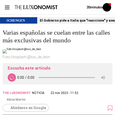
Volver
Iniciar
a
sesión
20MINUTOS.ES
SCHENGEN
El Gobierno pide a Italia que "reaccione" y as
Varias españolas se cuelan entre las calles
más exclusivas del mundo
Foto Unsplash @luis_de_leon
Escucha este artículo
THE LUXONOMIST
NOTICIA
22 nov 2023 - 11:52
Alicia Martín
Añádenos en Google