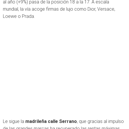
al año (+9%) pasa de la posición 18 a la 17. A escala
mundial, la vía acoge firmas de lujo como Dior, Versace,
Loewe o Prada.
Le sigue la
madrileña calle Serrano
, que gracias al impulso
de las grandes marcas ha recuperado las rentas máximas