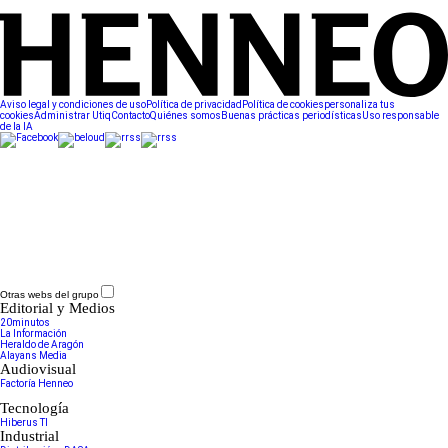
Aviso legal y condiciones de uso
Política de privacidad
Política de cookies
personaliza tus
cookies
Administrar Utiq
Contacto
Quiénes somos
Buenas prácticas periodísticas
Uso responsable
de la IA
Otras webs del grupo
Editorial y Medios
20minutos
La Información
Heraldo de Aragón
Alayans Media
Audiovisual
Factoría Henneo
Tecnología
Hiberus TI
Industrial