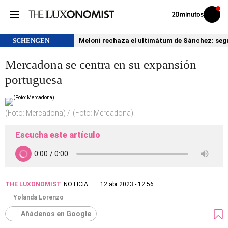
Volver
Iniciar
a
sesión
20MINUTOS.ES
SCHENGEN
Meloni rechaza el ultimátum de Sánchez: segu
Mercadona se centra en su expansión
portuguesa
(Foto: Mercadona)
(Foto: Mercadona)
Escucha este artículo
THE LUXONOMIST
NOTICIA
12 abr 2023 - 12:56
Yolanda Lorenzo
Añádenos en Google