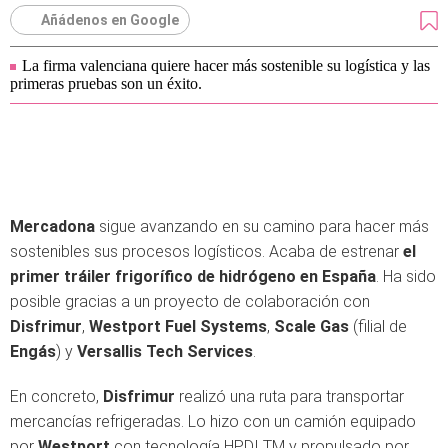
Añádenos en Google
La firma valenciana quiere hacer más sostenible su logística y las
primeras pruebas son un éxito.
Mercadona
sigue avanzando en su camino para hacer más
sostenibles sus procesos logísticos. Acaba de estrenar
el
primer tráiler frigorífico de hidrógeno en España
. Ha sido
posible gracias a un proyecto de colaboración con
Disfrimur
,
Westport Fuel Systems
,
Scale Gas
(filial de
Engás
) y
Versallis Tech Services
.
En concreto,
Disfrimur
realizó una ruta para transportar
mercancías refrigeradas. Lo hizo con un camión equipado
por
Westport
con tecnología HPDI TM y propulsado por