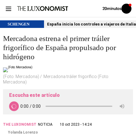
Volver
Iniciar
a
sesión
20MINUTOS.ES
SCHENGEN
España inicia los controles a viajeros de Itali
Mercadona estrena el primer tráiler
frigorífico de España propulsado por
hidrógeno
(Foto: Mercadona)
Mercadona tráiler frigorífico (Foto:
Mercadona)
Escucha este artículo
THE LUXONOMIST
NOTICIA
10 oct 2023 - 14:24
Yolanda Lorenzo