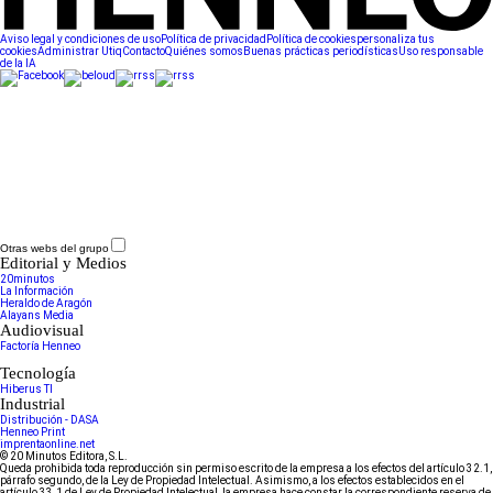
Aviso legal y condiciones de uso
Política de privacidad
Política de cookies
personaliza tus
cookies
Administrar Utiq
Contacto
Quiénes somos
Buenas prácticas periodísticas
Uso responsable
de la IA
Otras webs del grupo
Editorial y Medios
20minutos
La Información
Heraldo de Aragón
Alayans Media
Audiovisual
Factoría Henneo
Tecnología
Hiberus TI
Industrial
Distribución - DASA
Henneo Print
imprentaonline.net
© 20 Minutos Editora, S.L.
Queda prohibida toda reproducción sin permiso escrito de la empresa a los efectos del artículo 32.1,
párrafo segundo, de la Ley de Propiedad Intelectual. Asimismo, a los efectos establecidos en el
artículo 33.1 de Ley de Propiedad Intelectual, la empresa hace constar la correspondiente reserva de