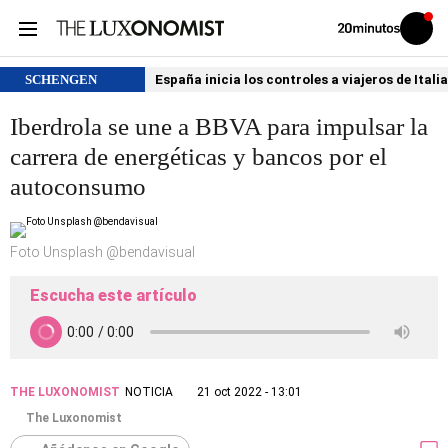
Volver
Iniciar
a
sesión
20MINUTOS.ES
SCHENGEN
España inicia los controles a viajeros de Itali
Iberdrola se une a BBVA para impulsar la
carrera de energéticas y bancos por el
autoconsumo
Foto Unsplash @bendavisual
Escucha este artículo
THE LUXONOMIST
NOTICIA
21 oct 2022 - 13:01
The Luxonomist