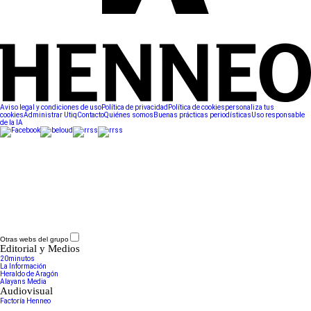
Aviso legal y condiciones de uso
Política de privacidad
Política de cookies
personaliza tus
cookies
Administrar Utiq
Contacto
Quiénes somos
Buenas prácticas periodísticas
Uso responsable
de la IA
Otras webs del grupo
Editorial y Medios
20minutos
La Información
Heraldo de Aragón
Alayans Media
Audiovisual
Factoría Henneo