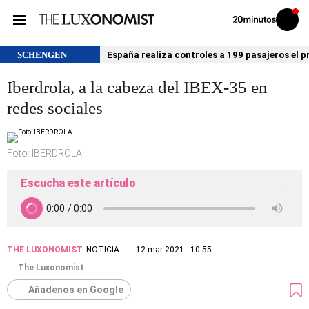
Volver
Iniciar
a
sesión
20MINUTOS.ES
SCHENGEN
España realiza controles a 199 pasajeros el p
Iberdrola, a la cabeza del IBEX-35 en
redes sociales
Foto: IBERDROLA
Escucha este artículo
THE LUXONOMIST
NOTICIA
12 mar 2021 - 10:55
The Luxonomist
Añádenos en Google