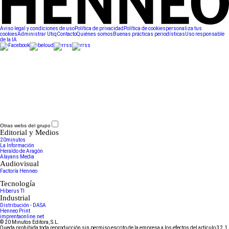
Aviso legal y condiciones de uso
Política de privacidad
Política de cookies
personaliza tus
cookies
Administrar Utiq
Contacto
Quiénes somos
Buenas prácticas periodísticas
Uso responsable
de la IA
Otras webs del grupo
Editorial y Medios
20minutos
La Información
Heraldo de Aragón
Alayans Media
Audiovisual
Factoría Henneo
Tecnología
Hiberus TI
Industrial
Distribución - DASA
Henneo Print
imprentaonline.net
© 20 Minutos Editora, S.L.
Queda prohibida toda reproducción sin permiso escrito de la empresa a los efectos del artículo 32.1,