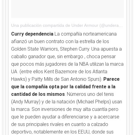
Una publicación compartida de Under Armour (@underarmour)
e
Curry dependencia
La compañía norteamericana
afianzó un buen contrato con la estrella de los
Golden State Warriors, Stephen Curry. Una apuesta a
caballo ganador que, sin embargo , choca pensar
que pocos más jugadores de la NBA utilizan la marca
UA (entre ellos Kent Bazemore de los Atlanta
Hawks) y Patty Mills de San Antonio Spurs).
Parece
que la compañía opta por la calidad frente a la
cantidad de los mismos
. Números uno del tenis
(Andy Murray) y de la natación (Michael Phelps) usan
la marca. Son inversiones de muy alta cuantía pero
que le pueden ayudar a diferenciarse y a acercarse
de sus principales rivales en cuanto a calzado
deportivo, notablemente en los EEUU, donde sus