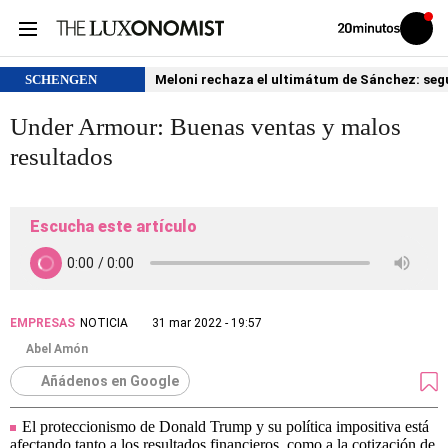
Volver
Iniciar
a
sesión
20MINUTOS.ES
SCHENGEN
Meloni rechaza el ultimátum de Sánchez: segu
Under Armour: Buenas ventas y malos
resultados
Escucha este artículo
EMPRESAS
NOTICIA
31 mar 2022 - 19:57
Abel Amón
Añádenos en Google
El proteccionismo de Donald Trump y su política impositiva está
afectando tanto a los resultados financieros, como a la cotización de