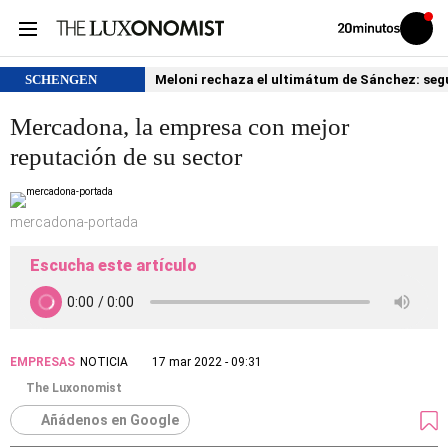
Volver
Iniciar
a
sesión
20MINUTOS.ES
SCHENGEN
Meloni rechaza el ultimátum de Sánchez: segu
Mercadona, la empresa con mejor
reputación de su sector
mercadona-portada
Escucha este artículo
EMPRESAS
NOTICIA
17 mar 2022 - 09:31
The Luxonomist
Añádenos en Google