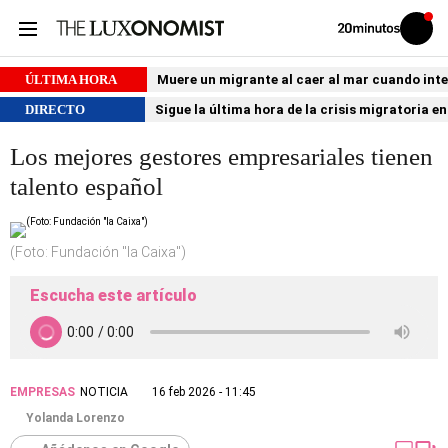
Volver
Iniciar
a
sesión
20MINUTOS.ES
ÚLTIMA HORA
Muere un migrante al caer al mar cuando int
DIRECTO
Sigue la última hora de la crisis migratoria e
Los mejores gestores empresariales tienen
talento español
(Foto: Fundación "la Caixa")
Escucha este artículo
EMPRESAS
NOTICIA
16 feb 2026 - 11:45
Yolanda Lorenzo