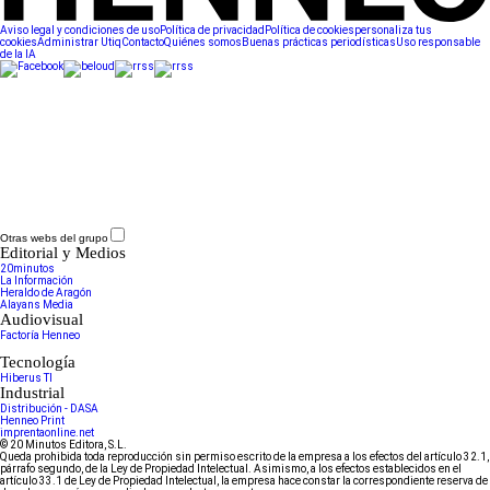
Aviso legal y condiciones de uso
Política de privacidad
Política de cookies
personaliza tus
cookies
Administrar Utiq
Contacto
Quiénes somos
Buenas prácticas periodísticas
Uso responsable
de la IA
Otras webs del grupo
Editorial y Medios
20minutos
La Información
Heraldo de Aragón
Alayans Media
Audiovisual
Factoría Henneo
Tecnología
Hiberus TI
Industrial
Distribución - DASA
Henneo Print
imprentaonline.net
© 20 Minutos Editora, S.L.
Queda prohibida toda reproducción sin permiso escrito de la empresa a los efectos del artículo 32.1,
párrafo segundo, de la Ley de Propiedad Intelectual. Asimismo, a los efectos establecidos en el
artículo 33.1 de Ley de Propiedad Intelectual, la empresa hace constar la correspondiente reserva de