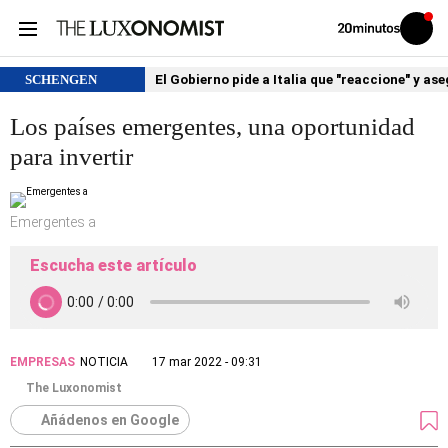
Volver
Iniciar
a
sesión
20MINUTOS.ES
SCHENGEN
El Gobierno pide a Italia que "reaccione" y as
Los países emergentes, una oportunidad
para invertir
Emergentes a
Escucha este artículo
EMPRESAS
NOTICIA
17 mar 2022 - 09:31
The Luxonomist
Añádenos en Google