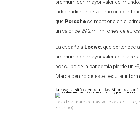
premium con mayor valor del mundo. 
independiente de valoración de intan
que
Porsche
se mantiene en el prim
un valor de 29,2 mil millones de euros
La española
Loewe
, que pertenece 
premium con mayor valor del planeta.
por culpa de la pandemia pierde un -9
Marca dentro de este peculiar inform
Loewe se sitúa dentro de las 50 marcas má
Las diez marcas más valiosas de lujo y
Finance)