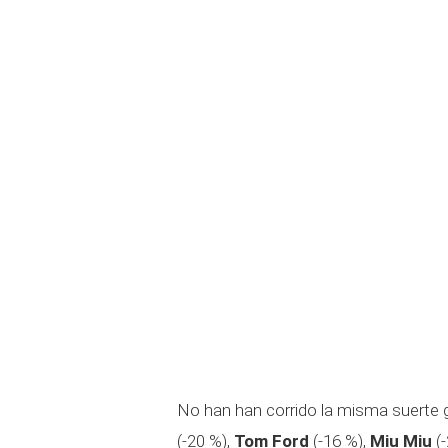
No han han corrido la misma suert
(-20 %),
Tom Ford
(-16 %),
Miu Miu
(-