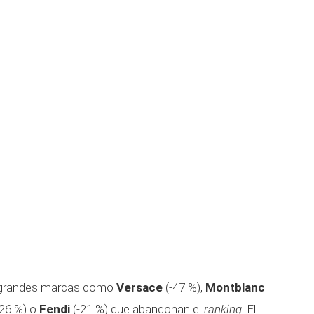
e grandes marcas como
Versace
(-47 %),
Montblanc
26 %) o
Fendi
(-21 %) que abandonan el
ranking
. El