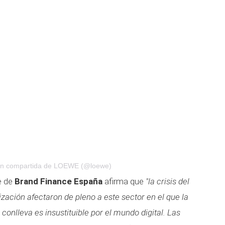
ón compartida de LOEWE (@loewe)
e de
Brand Finance España
afirma que
"la crisis del
ización afectaron de pleno a este sector en el que la
onlleva es insustituible por el mundo digital. Las