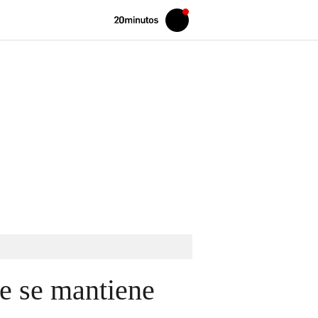
Volver
Iniciar
a
sesión
20MINUTOS.ES
ue se mantiene