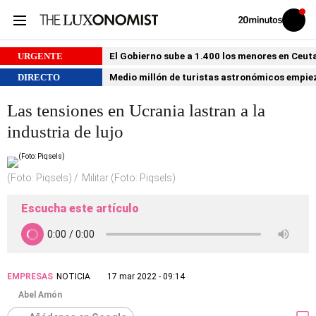
Volver
Iniciar
a
sesión
20MINUTOS.ES
URGENTE
El Gobierno sube a 1.400 los menores en Ceuta
DIRECTO
Medio millón de turistas astronómicos empiezan
Las tensiones en Ucrania lastran a la
industria de lujo
(Foto: Piqsels)
Militar (Foto: Piqsels)
Escucha este artículo
EMPRESAS
NOTICIA
17 mar 2022 - 09:14
Abel Amón