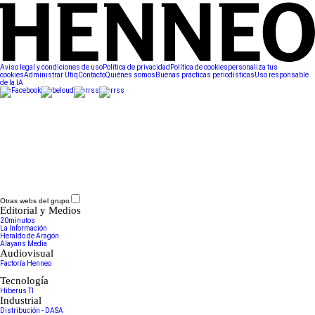
Aviso legal y condiciones de uso
Política de privacidad
Política de cookies
personaliza tus
cookies
Administrar Utiq
Contacto
Quiénes somos
Buenas prácticas periodísticas
Uso responsable
de la IA
Otras webs del grupo
Editorial y Medios
20minutos
La Información
Heraldo de Aragón
Alayans Media
Audiovisual
Factoría Henneo
Tecnología
Hiberus TI
Industrial
Distribución - DASA