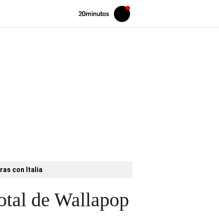
Volver
Iniciar
a
sesión
20MINUTOS.ES
ras con Italia
total de Wallapop