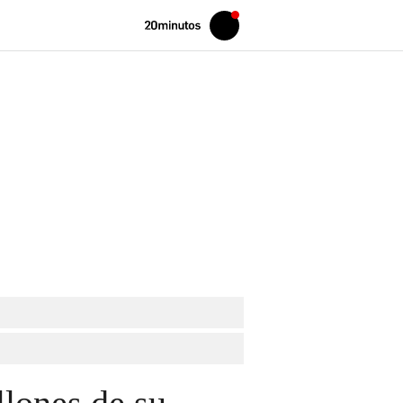
Volver
Iniciar
a
sesión
20MINUTOS.ES