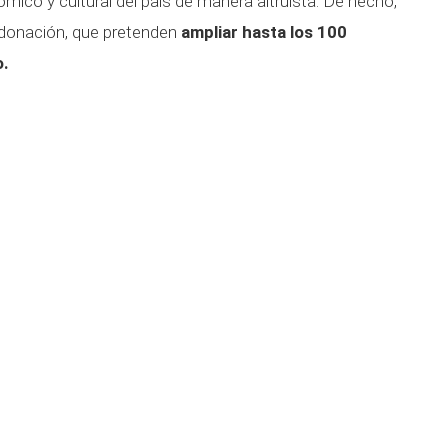
ómico y cultural del país de manera altruista. De hecho,
 donación, que pretenden
ampliar hasta los 100
o.