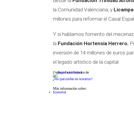
desde la
Fundación Trinidad Alfons
la Comunidad Valenciana; y
Licampa
millones para reformar el Casal Espa
Y si hablamos fomento del mecenazgo
la
Fundación Hortensia Herrero.
Pr
inversión de 14 millones de euros par
el legado artístico de la capital.
Conforme a los criterios de
¿Por qué confiar en nosotros?
Más información sobre:
Economia