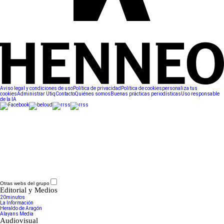
Aviso legal y condiciones de uso
Política de privacidad
Política de cookies
personaliza tus
cookies
Administrar Utiq
Contacto
Quiénes somos
Buenas prácticas periodísticas
Uso responsable
de la IA
Otras webs del grupo
Editorial y Medios
20minutos
La Información
Heraldo de Aragón
Alayans Media
Audiovisual