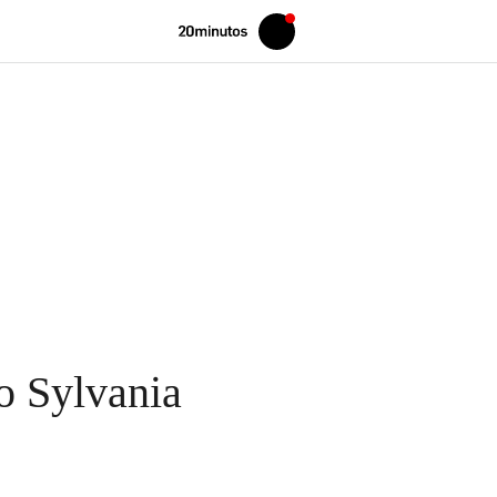
Volver
Iniciar
a
sesión
20MINUTOS.ES
o Sylvania