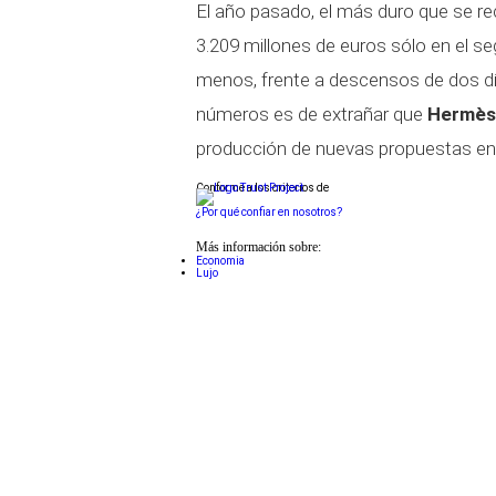
El año pasado, el más duro que se r
3.209 millones de euros sólo en el s
menos, frente a descensos de dos dí
números es de extrañar que
Hermè
producción de nuevas propuestas en p
Conforme a los criterios de
¿Por qué confiar en nosotros?
Más información sobre:
Economia
Lujo