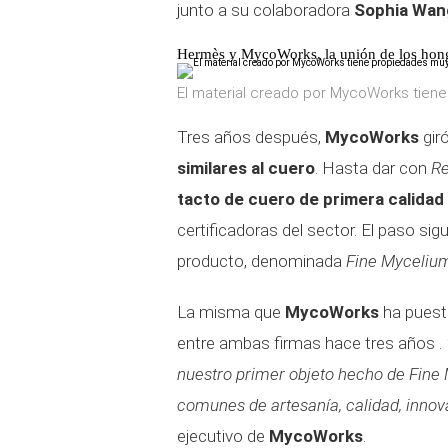
junto a su colaboradora
Sophia Wan
Hermès y MycoWorks, la unión de los hon
El material creado por MycoWorks tien
Tres años después,
MycoWorks
gir
similares al cuero
. Hasta dar con
Re
tacto de cuero de primera calidad
certificadoras del sector. El paso sig
producto, denominada
Fine Myceliu
La misma que
MycoWorks
ha puest
entre ambas firmas hace tres años .
nuestro primer objeto hecho de Fin
comunes de artesanía, calidad, innov
ejecutivo de
MycoWorks
.