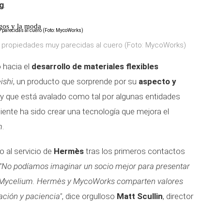
g
.
gos y la moda
e propiedades muy parecidas al cuero (Foto: MycoWorks)
ó hacia el
desarrollo de materiales flexibles
ishi
, un producto que sorprende por su
aspecto y
y que está avalado como tal por algunas entidades
uiente ha sido crear una tecnología que mejora el
m
.
o al servicio de
Hermès
tras los primeros contactos
"No podíamos imaginar un socio mejor para presentar
e Mycelium. Hermès y MycoWorks comparten valores
ación y paciencia"
, dice orgulloso
Matt Scullin
, director