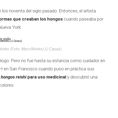
os noventa del siglo pasado. Entonces, el artista
ormas que creaban los hongos
cuando paseaba por
Nueva York.
de todo
oWorks (Foto: MycoWorks/JJ Casas)
ólogo. Pero no fue hasta su estancia como cuidador en
 VIH en San Francisco cuando puso en práctica sus
r
hongos reishi
para uso medicinal
y descubrió una
colores.