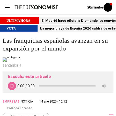
Volver
Iniciar
a
sesión
20MINUTOS.ES
ÚLTIMA HORA
El Madrid hace oficial a Diomande: se conviert
VOTA
La mejor playa de España 2026 saldrá de estas
Las franquicias españolas avanzan en su
expansión por el mundo
santagloria
Escucha este artículo
EMPRESAS
NOTICIA
14 ene 2025 - 12:12
Yolanda Lorenzo