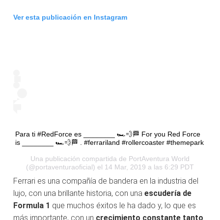
Ver esta publicación en Instagram
Para ti #RedForce es ________ 🏎💨🏁 For you Red Force
is ________ 🏎💨🏁 . #ferrariland #rollercoaster #themepark
Una publicación compartida de
PortAventura World
(@portaventuraoficial) el 14 Mar, 2019 a las 6:29 PDT
Ferrari es una compañía de bandera en la industria del
lujo, con una brillante historia, con una
escudería de
Formula 1
que muchos éxitos le ha dado y, lo que es
más importante, con un
crecimiento constante tanto