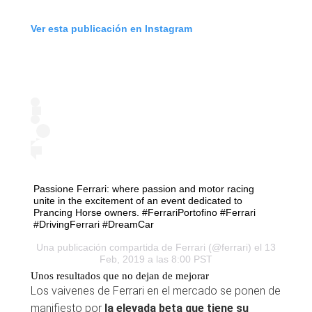
Ver esta publicación en Instagram
Passione Ferrari: where passion and motor racing
unite in the excitement of an event dedicated to
Prancing Horse owners. #FerrariPortofino #Ferrari
#DrivingFerrari #DreamCar
Una publicación compartida de
Ferrari
(@ferrari) el 13
Feb, 2019 a las 8:00 PST
Unos resultados que no dejan de mejorar
Los vaivenes de Ferrari en el mercado se ponen de
manifiesto por
la elevada beta que tiene su