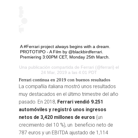
A #Ferrari project always begins with a dream.
PROTOTIPO - A Film by @blackbirdferrari.
Premiering 3:00PM CET, Monday 25th March.
Una publicación compartida de
Ferrari
(@ferrari) el
24 Mar, 2019 a las 4:01 PDT
Ferrari continua en 2019 con buenos resultados
La compañía italiana mostró unos resultados
muy destacados en el último trimestre del año
pasado. En 2018,
Ferrari vendió 9.251
automóviles y registró unos ingresos
netos de 3,420 millones de euros
(un
crecimiento del 10 %), un beneficio neto de
787 euros y un EBITDA ajustado de 1,114