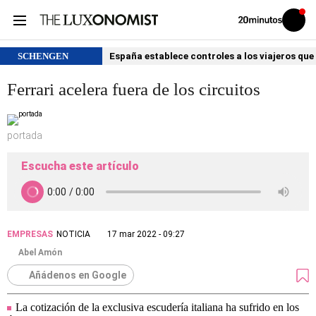
Volver
Iniciar
a
sesión
20MINUTOS.ES
SCHENGEN
España establece controles a los viajeros que 
Ferrari acelera fuera de los circuitos
portada
Escucha este artículo
EMPRESAS
NOTICIA
17 mar 2022 - 09:27
Abel Amón
Añádenos en Google
La cotización de la exclusiva escudería italiana ha sufrido en los