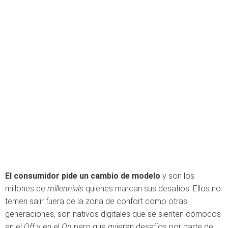
El consumidor pide un cambio de modelo
y son los
millones de
millennials
quienes marcan sus desafíos. Ellos no
temen salir fuera de la zona de confort como otras
generaciones, son nativos digitales que se sienten cómodos
en el
Off
y en el
On
pero que quieren desafíos por parte de