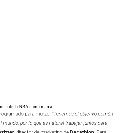
encia de la NBA como marca
 programado para marzo
. "Tenemos el objetivo común
l mundo, por lo que es natural trabajar juntos para
zitter
, director de marketing de
Decathlon
. Para