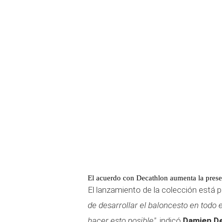
El acuerdo con Decathlon aumenta la pres
El lanzamiento de la colección está
de desarrollar el baloncesto en todo e
hacer esto posible"
, indicó
Damien De