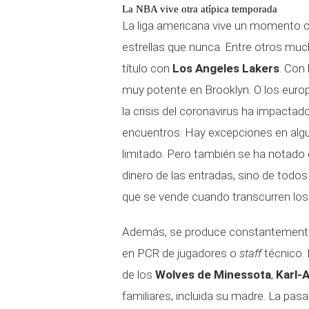
La NBA vive otra atípica temporada
La liga americana vive un momento co
estrellas que nunca. Entre otros mu
título con
Los Angeles Lakers
. Con
muy potente en Brooklyn. O los eur
la crisis del coronavirus ha impactad
encuentros. Hay excepciones en algu
limitado. Pero también se ha notado e
dinero de las entradas, sino de tod
que se vende cuando transcurren los 
Además, se produce constantemente 
en PCR de jugadores o
staff
técnico. 
de los
Wolves de Minessota
,
Karl-
familiares, incluida su madre. La pa