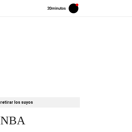
Volver
Iniciar
a
sesión
20MINUTOS.ES
retirar los suyos
la NBA