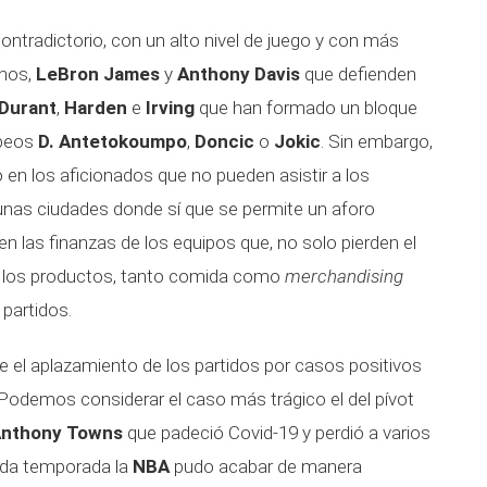
ntradictorio, con un alto nivel de juego y con más
chos,
LeBron James
y
Anthony Davis
que defienden
Durant
,
Harden
e
Irving
que han formado un bloque
opeos
D. Antetokoumpo
,
Doncic
o
Jokic
. Sin embargo,
o en los aficionados que no pueden asistir a los
nas ciudades donde sí que se permite un aforo
n las finanzas de los equipos que, no solo pierden el
os los productos, tanto comida como
merchandising
partidos.
el aplazamiento de los partidos por casos positivos
Podemos considerar el caso más trágico el del pívot
Anthony Towns
que padeció Covid-19 y perdió a varios
sada temporada la
NBA
pudo acabar de manera