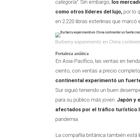
categoría"
. Sin embargo,
los mercado
como otros líderes del lujo,
por lo 
en 2.220 libras esterlinas que marcó 
Burberry experimentó en China continent
Fortaleza asiática
En Asia-Pacífico, las ventas en tie
ciento, con ventas a precio completo
continental experimentó un fuerte
Sur siguió teniendo un buen desemp
para su público más joven.
Japón y e
afectados por el tráfico turístico 
pandemia.
La compañía británica también está l