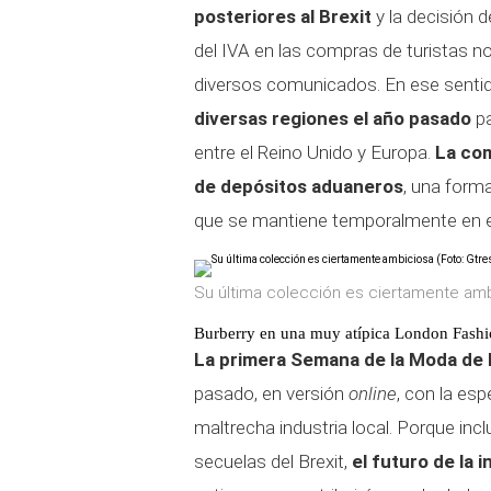
posteriores al Brexit
y la decisión 
del IVA en las compras de turistas n
diversos comunicados. En ese senti
diversas regiones el año pasado
pa
entre el Reino Unido y Europa.
La com
de depósitos aduaneros
, una forma
que se mantiene temporalmente en e
Su última colección es ciertamente amb
Burberry en una muy atípica London Fash
La primera Semana de la Moda de L
pasado, en versión
online
, con la es
maltrecha industria local. Porque i
secuelas del Brexit,
el futuro de la 