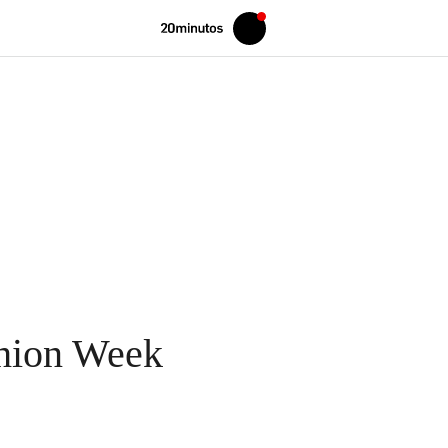
Volver
Iniciar
a
sesión
20MINUTOS.ES
shion Week