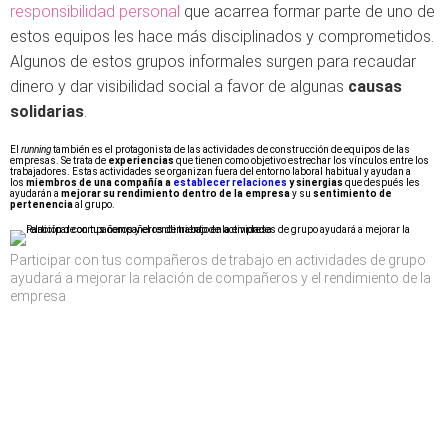
responsibilidad personal
que acarrea formar parte de uno de
estos equipos les hace más disciplinados y comprometidos.
Algunos de estos grupos informales surgen para recaudar
dinero y dar visibilidad social a favor de algunas
causas
solidarias
.
El
running
también es el protagonista de las actividades de construcción de equipos de las
empresas. Se trata de
experiencias
que tienen como objetivo estrechar los vínculos entre los
trabajadores. Estas actividades se organizan fuera del entorno laboral habitual y ayudan a
los
miembros de una compañía a
establecer relaciones
y sinergias
que después les
ayudarán a
mejorar su rendimiento dentro de la empresa
y su
sentimiento de
pertenencia
al grupo.
Participar con tus compañeros de trabajo en actividades de grupo
ayudará a mejorar la relación de compañeros y el rendimiento de la
empresa