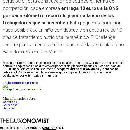
participa en esta construcción de equipos en forma de
competición, cada empresa
entrega 10 euros a la ONG
por cada kilómetro recorrido y por cada uno de los
trabajadores que se inscriben
. Esta pequeña aportación
hace posible que un niño con desnutrición aguda reciba 10
días de tratamiento nutricional terapéutico. El Challenge
recorre puntualmente varias ciudades de la península como
Barcelona, Valencia o Madrid.
Mediante el apoyo a otras muchas carreras populares de este tipo, CaixaBank también genera
entre sus empleados un sentimiento de pertenencia y fomenta hábitos saludables. Más de
11.000 trabajadores se han inscrito en el programa
#RunnersCaixaBank
y la entidad ha
patrocinado 47 carreras populares de este tipo en España durante 2018, siempre en
colaboración con el territorio de influencia.
Conforme a los criterios de
¿Por qué confiar en nosotros?
Más información sobre:
CaixaBank
Solidaridad
Deportes
Una publicación de:
20 MINUTOS EDITORA, S.L.