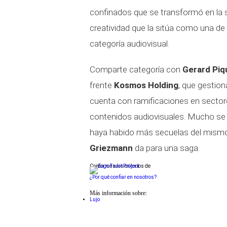
confinados que se transformó en la 
creatividad que la sitúa como una d
categoría audiovisual.
Comparte categoría con
Gerard Piq
frente
Kosmos Holding
, que gestio
cuenta con ramificaciones en sectore
contenidos audiovisuales. Mucho se
haya habido más secuelas del mismo, 
Griezmann
da para una saga.
Conforme a los criterios de
¿Por qué confiar en nosotros?
Más información sobre:
Lujo