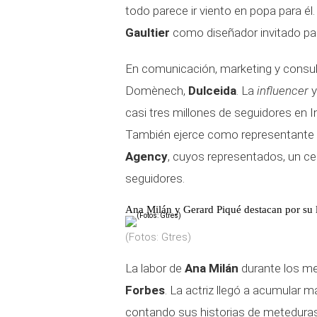
todo parece ir viento en popa para é
Gaultier
como diseñador invitado para
En comunicación, marketing y consult
Domènech,
Dulceida
. La
influencer
y
casi tres millones de seguidores en I
También ejerce como representante d
Agency
, cuyos representados, un c
seguidores.
Ana Milán y Gerard Piqué destacan por su 
(Fotos: Gtres)
La labor de
Ana Milán
durante los me
Forbes
. La actriz llegó a acumular 
contando sus historias de metedura