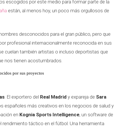
os escogidos por este medio para formar parte de la
paña
están, al menos hoy, un poco más orgullosos de
 nombres desconocidos para el gran público, pero que
labor profesional internacionalmente reconocida en sus
se cuelan también artistas o incluso deportistas que
que nos tienen acostumbrados.
ocidos por sus proyectos
las
. El exportero del
Real Madrid
y expareja de
Sara
os españoles más creativos en los negocios de salud y
ipación en
Kognia Sports Intelligence
, un software de
 del rendimiento táctico en el fútbol. Una herramienta