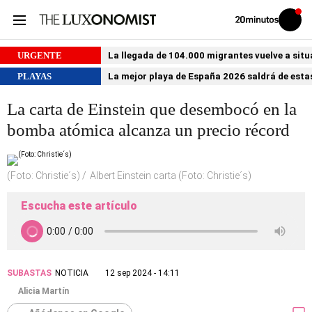
Volver
Iniciar
a
sesión
20MINUTOS.ES
URGENTE
La llegada de 104.000 migrantes vuelve a situ
PLAYAS
La mejor playa de España 2026 saldrá de estas
La carta de Einstein que desembocó en la
bomba atómica alcanza un precio récord
(Foto: Christie´s)
Albert Einstein carta (Foto: Christie´s)
Escucha este artículo
SUBASTAS
NOTICIA
12 sep 2024 - 14:11
Alicia Martín