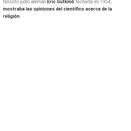
filósofo judío alemán
Eric Gutkind
, fechada en 1954,
mostraba las opiniones del científico acerca de la
religión
.