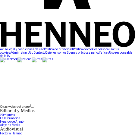
Aviso legal y condiciones de uso
Política de privacidad
Política de cookies
personaliza tus
cookies
Administrar Utiq
Contacto
Quiénes somos
Buenas prácticas periodísticas
Uso responsable
de la IA
Otras webs del grupo
Editorial y Medios
20minutos
La Información
Heraldo de Aragón
Alayans Media
Audiovisual
Factoría Henneo