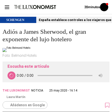
Volver
Iniciar
a
sesión
20MINUTOS.ES
SCHENGEN
España establece controles a los viajeros que 
Adiós a James Sherwood, el gran
exponente del lujo hotelero
Foto: Belmond Hotels
Escucha este artículo
THE LUXONOMIST
NOTICIA
25 may 2020 - 16:14
Laura Martín
Añádenos en Google