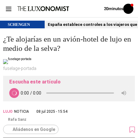
Volver
Iniciar
a
sesión
20MINUTOS.ES
SCHENGEN
España establece controles a los viajeros que 
¿Te alojarías en un avión-hotel de lujo en
medio de la selva?
fuselage-portada
Escucha este artículo
LUJO
NOTICIA
08 jul 2025 - 15:54
Rafa Sanz
Añádenos en Google