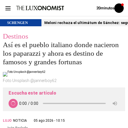
Volver
Iniciar
a
sesión
20MINUTOS.ES
SCHENGEN
Meloni rechaza el ultimátum de Sánchez: segu
Destinos
Así es el pueblo italiano donde nacieron
los paparazzi y ahora es destino de
famosos y grandes fortunas
Foto Unsplash @jannerboy62
Escucha este artículo
LUJO
NOTICIA
05 ago 2026 - 10:15