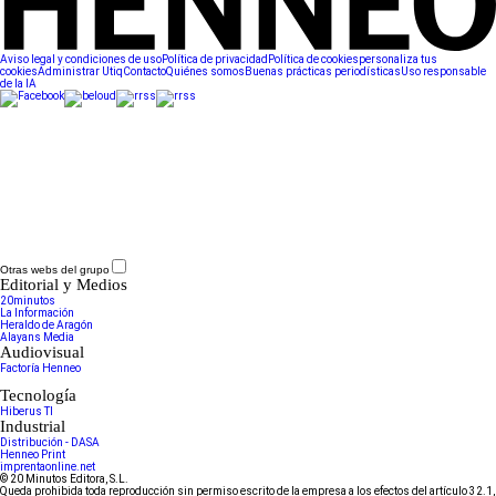
Aviso legal y condiciones de uso
Política de privacidad
Política de cookies
personaliza tus
cookies
Administrar Utiq
Contacto
Quiénes somos
Buenas prácticas periodísticas
Uso responsable
de la IA
Otras webs del grupo
Editorial y Medios
20minutos
La Información
Heraldo de Aragón
Alayans Media
Audiovisual
Factoría Henneo
Tecnología
Hiberus TI
Industrial
Distribución - DASA
Henneo Print
imprentaonline.net
© 20 Minutos Editora, S.L.
Queda prohibida toda reproducción sin permiso escrito de la empresa a los efectos del artículo 32.1,