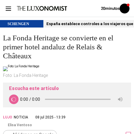
Volver
Iniciar
a
sesión
20MINUTOS.ES
SCHENGEN
España establece controles a los viajeros que 
La Fonda Heritage se convierte en el
primer hotel andaluz de Relais &
Châteaux
Foto: La Fonda Heritage
Escucha este artículo
LUJO
NOTICIA
08 jul 2025 - 13:39
Elisa Ventoso