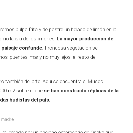
emos pulpo frito y de postre un helado de limón en la
omo la isla de los limones.
La mayor producción de
u paisaje confunde.
Frondosa vegetación se
nos, puentes, mar y no muy lejos, el resto del
pero también del arte. Aquí se encuentra el Museo
.000 m2 sobre el que
se han construido réplicas de la
das budistas del país.
u madre
ocura, creado por un anciano empresario de Osaka que