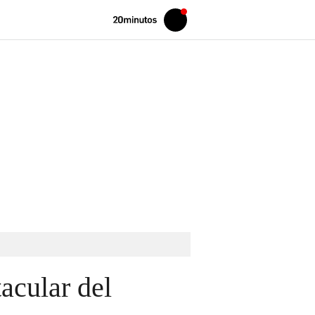
Volver
Iniciar
a
sesión
20MINUTOS.ES
acular del