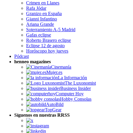
Crimen en Llanes
Rafa Jódar
Granizo en España
Gianni Infantino
Ariana Grande
Soterramiento A-5 Madrid
Gafas eclipse
Roberto Brasero eclipse
Eclipse 12 de agosto
Horóscopo hoy jueves
Pódcast
henneo magazines
Cinemanía
Mujer.es
La Información
The Luxonomist
Business Insider
Computer Hoy
Hobby Consolas
AutoBild
TopGear
Síguenos en nuestras RRSS