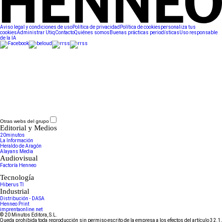
Aviso legal y condiciones de uso
Política de privacidad
Política de cookies
personaliza tus
cookies
Administrar Utiq
Contacto
Quiénes somos
Buenas prácticas periodísticas
Uso responsable
de la IA
Otras webs del grupo
Editorial y Medios
20minutos
La Información
Heraldo de Aragón
Alayans Media
Audiovisual
Factoría Henneo
Tecnología
Hiberus TI
Industrial
Distribución - DASA
Henneo Print
imprentaonline.net
© 20 Minutos Editora, S.L.
Queda prohibida toda reproducción sin permiso escrito de la empresa a los efectos del artículo 32.1,