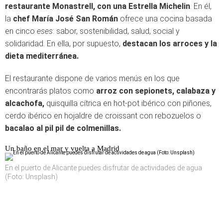
restaurante Monastrell, con una Estrella Michelin
. En él,
la
chef María José San Román
ofrece una cocina basada
en cinco
eses
: sabor, sostenibilidad, salud, social y
solidaridad. En ella, por supuesto,
destacan los arroces y la
dieta mediterránea.
El restaurante dispone de varios menús en los que
encontrarás platos como
arroz con sepionets, calabaza y
alcachofa,
quisquilla cítrica en hot-pot ibérico con piñones,
cerdo ibérico en hojaldre de croissant con rebozuelos o
bacalao al pil pil de colmenillas.
Un baño en el mar y vuelta a Madrid
En el puerto de Alicante puedes disfrutar de actividades de agua
(Foto: Unsplash)