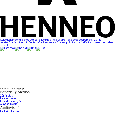
Aviso legal y condiciones de uso
Política de privacidad
Política de cookies
personaliza tus
cookies
Administrar Utiq
Contacto
Quiénes somos
Buenas prácticas periodísticas
Uso responsable
de la IA
Otras webs del grupo
Editorial y Medios
20minutos
La Información
Heraldo de Aragón
Alayans Media
Audiovisual
Factoría Henneo