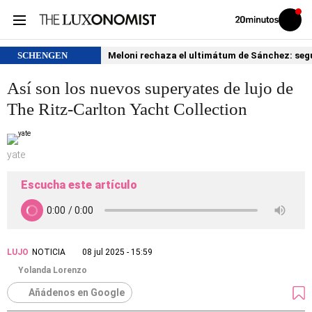
Volver
Iniciar
a
sesión
20MINUTOS.ES
SCHENGEN
Meloni rechaza el ultimátum de Sánchez: segu
Así son los nuevos superyates de lujo de
The Ritz-Carlton Yacht Collection
yate
Escucha este artículo
LUJO
NOTICIA
08 jul 2025 - 15:59
Yolanda Lorenzo
Añádenos en Google