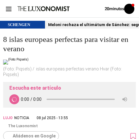
Volver
Iniciar
a
sesión
20MINUTOS.ES
SCHENGEN
Meloni rechaza el ultimátum de Sánchez: segu
8 islas europeas perfectas para visitar en
verano
(Foto: Piqsels)
islas europeas perfectas verano Hvar (Foto:
Piqsels)
Escucha este artículo
LUJO
NOTICIA
08 jul 2025 - 13:55
The Luxonomist
Añádenos en Google