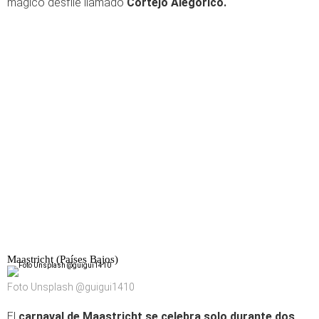
mágico desfile llamado
Cortejo Alegórico.
Maastricht (Países Bajos)
Foto Unsplash @guigui1410
El
carnaval de Maastricht se celebra solo durante dos