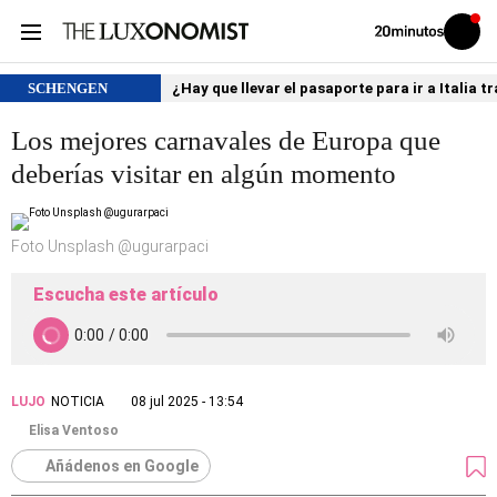
Volver
Iniciar
a
sesión
20MINUTOS.ES
SCHENGEN
¿Hay que llevar el pasaporte para ir a Italia
Los mejores carnavales de Europa que
deberías visitar en algún momento
Foto Unsplash @ugurarpaci
Escucha este artículo
LUJO
NOTICIA
08 jul 2025 - 13:54
Elisa Ventoso
Añádenos en Google