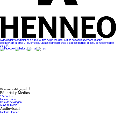
Aviso legal y condiciones de uso
Política de privacidad
Política de cookies
personaliza tus
cookies
Administrar Utiq
Contacto
Quiénes somos
Buenas prácticas periodísticas
Uso responsable
de la IA
Otras webs del grupo
Editorial y Medios
20minutos
La Información
Heraldo de Aragón
Alayans Media
Audiovisual
Factoría Henneo