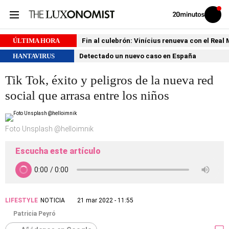
Volver
Iniciar
a
sesión
20MINUTOS.ES
ÚLTIMA HORA
Fin al culebrón: Vinícius renueva con el Real
HANTAVIRUS
Detectado un nuevo caso en España
Tik Tok, éxito y peligros de la nueva red
social que arrasa entre los niños
Foto Unsplash @helloimnik
Escucha este artículo
LIFESTYLE
NOTICIA
21 mar 2022 - 11:55
Patricia Peyró