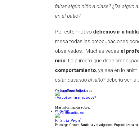
faltar algún niño a clase? ¿Da algún 
en el patio?
Por este motivo
debemos ir a habla
mesa todas las preocupaciones conce
observados. Muchas veces
el prof
niño
. Lo primero que debe preocupa
comportamiento
, ya sea en lo aní
estar pasando al niño?
debería ser la
Conforme a los criterios de
¿Por qué confiar en nosotros?
Más información sobre:
Psicología
Patricia Peyró
Psicóloga General Sanitaria y divulgadora. Especializada e