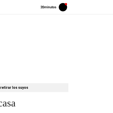
Volver
Iniciar
a
sesión
20MINUTOS.ES
retirar los suyos
casa