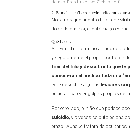
demás. Foto Unsplash @christnerfurt
2. El malestar físico puede indicarnos que 
Notamos que nuestro hijo tiene
sint
dolor de cabeza, el estómago cerrado
Qué hacer:
Al llevar al niño al niño al médico p
y seguramente el propio doctor se dé
tirar del hilo y descubrir lo que le 
consideran al médico toda una “au
este descubre algunas
lesiones co
pudieran parecer golpes propios del m
Por otro lado, el niño que padece a
suicidio
, y a veces se autolesiona p
brazo. Aunque tratará de ocultarlos,