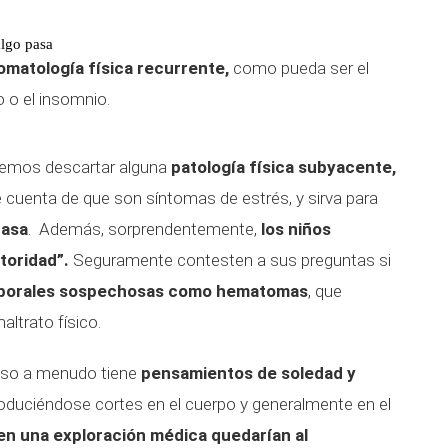
algo pasa
omatología física recurrente,
como pueda ser el
 o el insomnio.
odremos descartar alguna
patología física subyacente,
 cuenta de que son síntomas de estrés, y sirva para
pasa
. Además, sorprendentemente,
los niños
toridad”.
Seguramente contesten a sus preguntas si
rporales sospechosas como hematomas
, que
altrato físico.
coso a menudo tiene
pensamientos de soledad y
roduciéndose cortes en el cuerpo y generalmente en el
en una exploración médica quedarían al