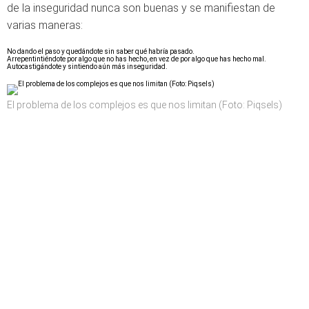
de la inseguridad nunca son buenas y se manifiestan de
varias maneras:
No dando el paso y quedándote sin saber qué habría pasado.
Arrepentintiéndote por algo que no has hecho, en vez de por algo que has hecho mal.
Autocastigándote y sintiendo aún más inseguridad.
El problema de los complejos es que nos limitan (Foto: Piqsels)