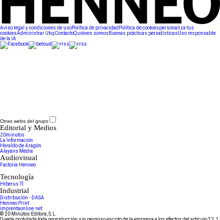
Aviso legal y condiciones de uso
Política de privacidad
Política de cookies
personaliza tus
cookies
Administrar Utiq
Contacto
Quiénes somos
Buenas prácticas periodísticas
Uso responsable
de la IA
Otras webs del grupo
Editorial y Medios
20minutos
La Información
Heraldo de Aragón
Alayans Media
Audiovisual
Factoría Henneo
Tecnología
Hiberus TI
Industrial
Distribución - DASA
Henneo Print
imprentaonline.net
© 20 Minutos Editora, S.L.
Queda prohibida toda reproducción sin permiso escrito de la empresa a los efectos del artículo 32.1,