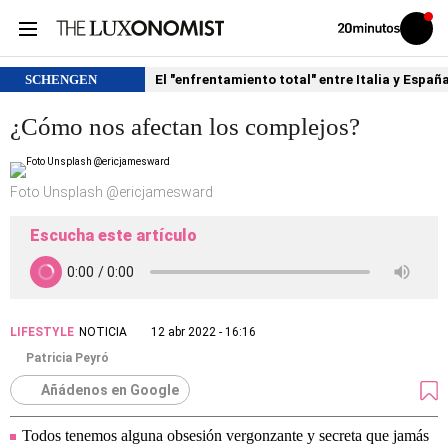
Volver
Iniciar
a
sesión
20MINUTOS.ES
SCHENGEN
El "enfrentamiento total" entre Italia y Españ
¿Cómo nos afectan los complejos?
Foto Unsplash @ericjamesward
Escucha este artículo
LIFESTYLE
NOTICIA
12 abr 2022 - 16:16
Patricia Peyró
Añádenos en Google
Todos tenemos alguna obsesión vergonzante y secreta que jamás