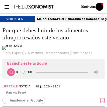
Volver
Iniciar
a
sesión
20MINUTOS.ES
SCHENGEN
Meloni rechaza el ultimátum de Sánchez: segu
Por qué debes huir de los alimentos
ultraprocesados este verano
(Foto: Piqsels)
Alimentos ultraprocesados (Foto: Piqsels)
Escucha este artículo
LIFESTYLE
NOTICIA
02 jul 2024 - 22:01
Patricia Peyró
Añádenos en Google