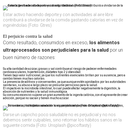
Estar activo haciendo deporte y con actividades al aire libre
contribuirá a olvidarse de la comida gastando calorías en vez de
ingiriéndolas (Foto: Gtres)
El perjuicio contra la salud
Como resultado, consumidos en exceso,
los alimentos
ultraprocesados son perjudiciales para la salud
por un
buen número de razones:
Su alta cantidad de azúcar, grasas y sal contribuye al riesgo de padecer enfermedades
cardiovasculares, hipertensión, diabetes tipo 2 y obesidad.
Tienen bajo valor nutricional, ya que los nutrientes esenciales brillan por su ausencia, pero a
cambio tienen muchas calorías.
La presencia de aditivos y conservantes, ya que aunque estén aprobados por las autoridades
sanitarias, su abuso a largo plazo se presume pernicioso para la salud.
El impacto en la microbiota intestinal, lo cual puede afectar negativamente la digestión, la
absorción de nutrientes y la salud inmunológica.
Su consumo excesivo supone un gran aumento de la ingesta calórica, con el agravante de crear
adicción, porque no sacian y tienen mucho azúcar.
Darse un capricho poco saludable no es perjudicial y no nos
debemos sentir culpables, sino retomar los hábitos sanos en la
siguiente comida (Foto: Unsplash @picoftasty)