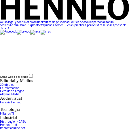
Aviso legal y condiciones de uso
Política de privacidad
Política de cookies
personaliza tus
cookies
Administrar Utiq
Contacto
Quiénes somos
Buenas prácticas periodísticas
Uso responsable
de la IA
Otras webs del grupo
Editorial y Medios
20minutos
La Información
Heraldo de Aragón
Alayans Media
Audiovisual
Factoría Henneo
Tecnología
Hiberus TI
Industrial
Distribución - DASA
Henneo Print
imprentaonline.net