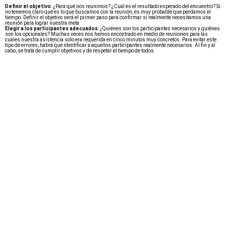
Definir el objetivo
: ¿Para qué nos reunimos? ¿Cuál es el resultado esperado del encuentro? Si
no tenemos claro qué es lo que buscamos con la reunión, es muy probable que perdamos el
tiempo. Definir el objetivo será el primer paso para confirmar si realmente necesitamos una
reunión para lograr nuestra meta
Elegir a los participantes adecuados
: ¿Quiénes son los participantes necesarios y quiénes
son los opcionales? Muchas veces nos hemos encontrado en medio de reuniones para las
cuales nuestra asistencia solo era requerida en cinco minutos muy concretos. Para evitar este
tipo de errores, habrá que identificar a aquellos participantes realmente necesarios. Al fin y al
cabo, se trata de cumplir objetivos y de respetar el tiempo de todos.