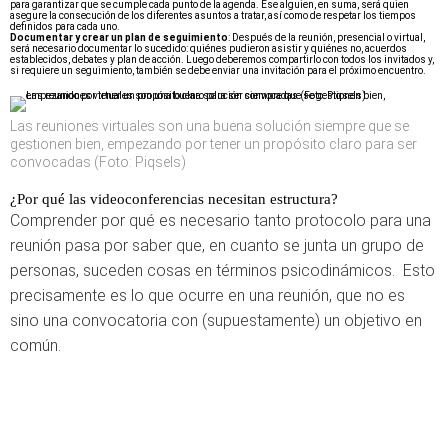
para garantizar que se cumple cada punto de la agenda. Ese alguien, en suma, será quien
asegure la consecución de los diferentes asuntos a tratar, así como de respetar los tiempos
definidos para cada uno.
Documentar y crear un plan de seguimiento
: Después de la reunión, presencial o virtual,
será necesario documentar lo sucedido: quiénes pudieron asistir y quiénes no, acuerdos
establecidos, debates y plan de acción. Luego deberemos compartirlo con todos los invitados y,
si requiere un seguimiento, también se debe enviar una invitación para el próximo encuentro.
Las reuniones virtuales son una buena solución siempre que se
gestionen bien, empezando por tener un propósito claro para ser
convocadas (Foto: Piqsels)
¿Por qué las videoconferencias necesitan estructura?
Comprender por qué es necesario tanto protocolo para una
reunión pasa por saber que, en cuanto se junta un grupo de
personas, suceden cosas en términos psicodinámicos. Esto
precisamente es lo que ocurre en una reunión, que no es
sino una convocatoria con (supuestamente) un objetivo en
común.