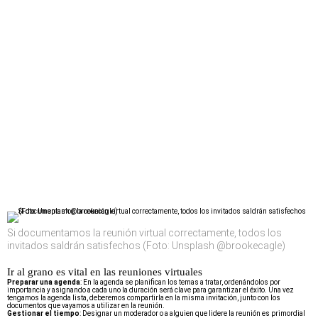
Si documentamos la reunión virtual correctamente, todos los
invitados saldrán satisfechos (Foto: Unsplash @brookecagle)
Ir al grano es vital en las reuniones virtuales
Preparar una agenda
: En la agenda se planifican los temas a tratar, ordenándolos por
importancia y asignando a cada uno la duración será clave para garantizar el éxito. Una vez
tengamos la agenda lista, deberemos compartirla en la misma invitación, junto con los
documentos que vayamos a utilizar en la reunión.
Gestionar el tiempo
: Designar un moderador o a alguien que lidere la reunión es primordial