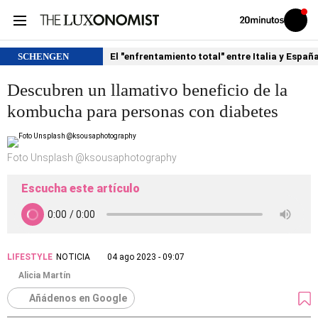
Volver
Iniciar
a
sesión
20MINUTOS.ES
SCHENGEN
El "enfrentamiento total" entre Italia y Españ
Descubren un llamativo beneficio de la
kombucha para personas con diabetes
Foto Unsplash @ksousaphotography
Escucha este artículo
LIFESTYLE
NOTICIA
04 ago 2023 - 09:07
Alicia Martín
Añádenos en Google