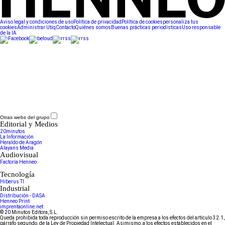
Aviso legal y condiciones de uso
Política de privacidad
Política de cookies
personaliza tus
cookies
Administrar Utiq
Contacto
Quiénes somos
Buenas prácticas periodísticas
Uso responsable
de la IA
Otras webs del grupo
Editorial y Medios
20minutos
La Información
Heraldo de Aragón
Alayans Media
Audiovisual
Factoría Henneo
Tecnología
Hiberus TI
Industrial
Distribución - DASA
Henneo Print
imprentaonline.net
© 20 Minutos Editora, S.L.
Queda prohibida toda reproducción sin permiso escrito de la empresa a los efectos del artículo 32.1,
párrafo segundo, de la Ley de Propiedad Intelectual. Asimismo, a los efectos establecidos en el