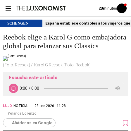
Volver
Iniciar
a
sesión
20MINUTOS.ES
SCHENGEN
España establece controles a los viajeros que 
Reebok elige a Karol G como embajadora
global para relanzar sus Classics
(Foto: Reebok)
Karol G Reebok (Foto: Reebok)
Escucha este artículo
LUJO
NOTICIA
23 ene 2026 - 11:28
Yolanda Lorenzo
Añádenos en Google