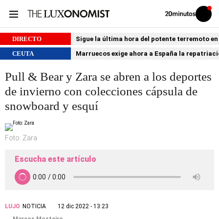
Volver
Iniciar
a
sesión
20MINUTOS.ES
DIRECTO
Sigue la última hora del potente terremoto e
CEUTA
Marruecos exige ahora a España la repatria
Pull & Bear y Zara se abren a los deportes
de invierno con colecciones cápsula de
snowboard y esquí
Foto: Zara
Escucha este artículo
LUJO
NOTICIA
12 dic 2022 - 13:23