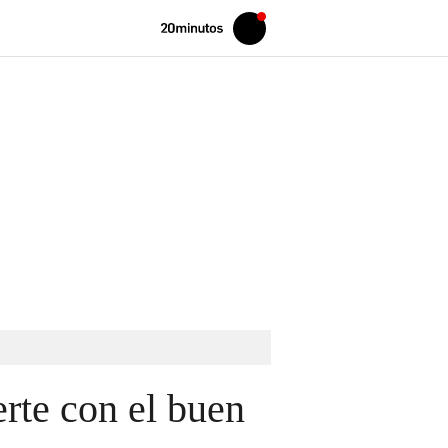
Volver
Iniciar
a
sesión
20MINUTOS.ES
erte con el buen