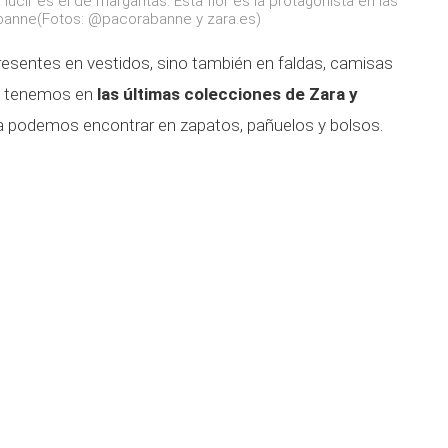
ucir es el de margaritas. Esta flor es la protagonista en las
banne(Fotos: @pacorabanne y zara.es)
resentes en vestidos, sino también en faldas, camisas
lo tenemos en
las últimas colecciones de Zara y
 la podemos encontrar en zapatos, pañuelos y bolsos.