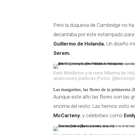
Pero la duquesa de Cambridge no ha s
decantaba por este estampado para ce
Guillermo de Holanda.
Un diseño mu
Serem.
Kate Middleton y la reina Máxima de Ho
apariciones públicas (Fotos: @kensingto
Las margaritas, las flores de la primavera 
Aunque este año las flores son las 
encima del resto. Las hemos visto en
McCarteny
, y celebrities como
Emil