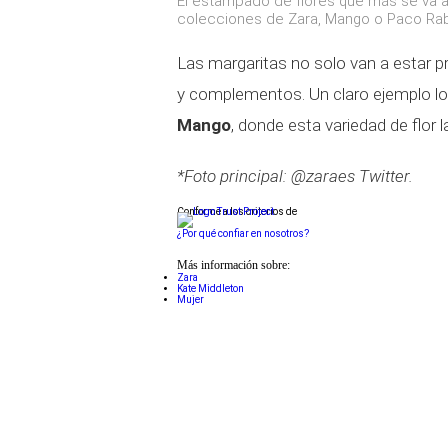
El estampado de flores que más se va a l
colecciones de Zara, Mango o Paco Ra
Las margaritas no solo van a estar p
y complementos. Un claro ejemplo 
Mango
, donde esta variedad de flor
*Foto principal: @zaraes Twitter.
Conforme a los criterios de
¿Por qué confiar en nosotros?
Más información sobre:
Zara
Kate Middleton
Mujer