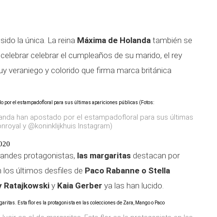
ido la única. La reina
Máxima de Holanda
también se
lebrar celebrar el cumpleaños de su marido, el rey
y veraniego y colorido que firma marca británica
landa han apostado por el estampadofloral para sus últimas
nroyal y @koninklijkhuis Instagram)
2020
grandes protagonistas,
las margaritas
destacan por
 los últimos desfiles de
Paco Rabanne o Stella
y Ratajkowski
y
Kaia Gerber
ya las han lucido.