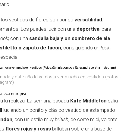
ario.
n los vestidos de flores son por su
versatilidad
.
ementos. Los puedes lucir con una
deportiva
, para
look
; con una
sandalia baja y un sombrero de ala
stiletto o zapato de tacón
, consiguiendo un
look
especial.
moda y este año lo vamos a ver mucho en vestidos (Fotos:
tagram)
realeza europea
a la realeza. La semana pasada
Kate Middleton
salía
l
luciendo un bonito y clásico vestido de estampado
ondon
, con un estilo muy
british
, de corte midi, volante
as
flores rojas y rosas
brillaban sobre una base de