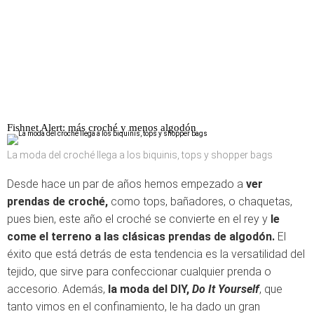
Fishnet Alert: más croché y menos algodón
La moda del croché llega a los biquinis, tops y shopper bags
Desde hace un par de años hemos empezado a
ver
prendas de croché,
como tops, bañadores, o chaquetas,
pues bien, este año el croché se convierte en el rey y
le
come el terreno a las clásicas prendas de algodón.
El
éxito que está detrás de esta tendencia es la versatilidad del
tejido, que sirve para confeccionar cualquier prenda o
accesorio. Además,
la moda del DIY,
Do It Yourself
, que
tanto vimos en el confinamiento, le ha dado un gran