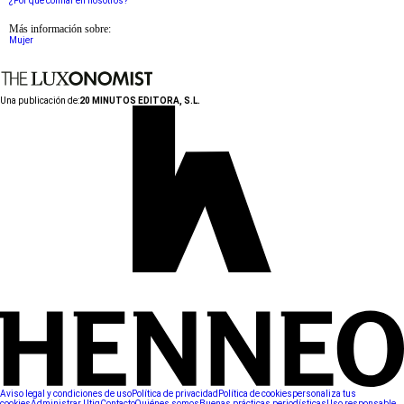
¿Por qué confiar en nosotros?
Más información sobre:
Mujer
Una publicación de:
20 MINUTOS EDITORA, S.L.
Aviso legal y condiciones de uso
Política de privacidad
Política de cookies
personaliza tus
cookies
Administrar Utiq
Contacto
Quiénes somos
Buenas prácticas periodísticas
Uso responsable