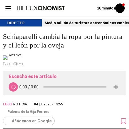
Volver
Iniciar
a
sesión
20MINUTOS.ES
DIRECTO
Medio millón de turistas astronómicos empiezan
Schiaparelli cambia la ropa por la pintura
y el león por la oveja
Foto: Gtres.
Escucha este artículo
LUJO
NOTICIA
04 jul 2023 - 13:55
Paloma de la Hija Ferrero
Añádenos en Google